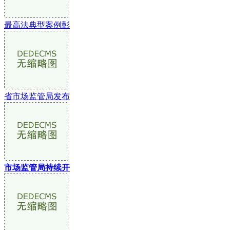
最高法典型案例彰
省市场监管局发布
市场监管局持续开