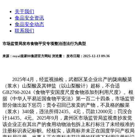
关于我们
食品安全资讯
食品安全动态
联系我们
市场监管局发布食物平安专项整治违法行为典型
来源：royal皇家88集团官方网站
浏览量：
发布日期：2025-12-13 09:36
2025年4月，经监视抽检，武都区某企业出产的陇南酸菜
（浆水）山梨酸及其钾盐（以山梨酸计）超标，不合适
GB2760-2024《食物平安国度尺度食物添加剂利用尺度》。根
据《中华人平易近国食物平安法》第一百二十四条，市场监管
部分做出如下惩罚：责令召回已发卖的产物，不及格的酸菜
（浆水）340袋，违法所得2435。4元，罚款12000元；罚没合
计14435。4元。2025年9月，肃州区市场监管局监视查抄发觉
该企业正在其出产的食用动物油包拆上私行标注了未经核准的
注册标识表记标帜。经核实，该商标并未正在国度学问产权局