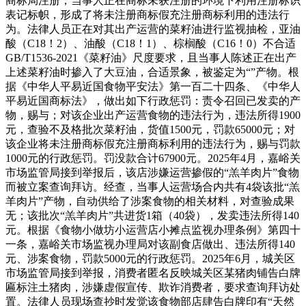
商标局注册，当事人正在商标未获注册的环境下利用注册标识
表记标帜，形成了将未注册商标假充注册商标利用的违法行
为。法律人员正在对其出产运营的菜籽油进行监视抽检，亚油
酸（C18！2）、油酸（C18！1）、棕榈酸（C16！0）不合适
GB/T1536-2021《菜籽油》尺度要求，且当事人陈述正在出产
上述菜籽油时掺入了大豆油，合适景象，被鉴定为“”产物。根
据《中华人平易近国食物平安法》第一百二十四条、《中华人
平易近国商标法》，做出如下行政惩罚：责令召回已发卖的产
物，赐与；对该企业出产运营食物的违法行为，违法所得1900
元，查验不及格批次菜籽油，货值1500元，罚款65000元；对
该企业将未注册商标假充注册商标利用的违法行为，赐与罚款
1000元的行政惩罚。罚没款合计67900元。2025年4月，嘉峪关
市场监管局接到举报后，该店涉嫌运营掺假的“羔羊肉片”食物
而被立案查询拜访。经查，当事人运营场合内共有4袋该批“羔
羊肉片”产物，自动供给了涉案食物的相关材料，对查验成果
无；该批次“羔羊肉片”共进货1箱（40袋），发卖违法所得140
元。根据《食物小做坊小运营店小摊点监视办理条例》第四十
一条，嘉峪关市场监视办理局对该副食店做出、违法所得140
元、涉案食物，罚款5000元的行政惩罚。2025年6月，城关区
市场监管局接到举报，消费者匿名反映城关区某猪肉铺告白牌
匾标注土猪肉，涉嫌虚假宣传、欺诈消费者，要求查询拜访处
置。法律人员现场查抄时发觉该食物部店肆告白牌印有“天然