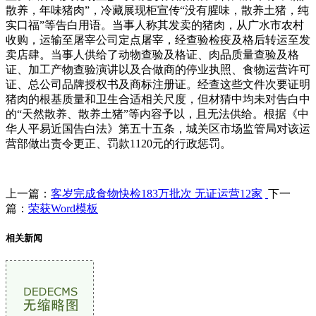
散养，年味猪肉”，冷藏展现柜宣传“没有腥味，散养土猪，纯
实口福”等告白用语。当事人称其发卖的猪肉，从广水市农村
收购，运输至屠宰公司定点屠宰，经查验检疫及格后转运至发
卖店肆。当事人供给了动物查验及格证、肉品质量查验及格
证、加工产物查验演讲以及合做商的停业执照、食物运营许可
证、总公司品牌授权书及商标注册证。经查这些文件次要证明
猪肉的根基质量和卫生合适相关尺度，但材猜中均未对告白中
的“天然散养、散养土猪”等内容予以，且无法供给。根据《中
华人平易近国告白法》第五十五条，城关区市场监管局对该运
营部做出责令更正、罚款1120元的行政惩罚。
上一篇：
客岁完成食物快检183万批次 无证运营12家
下一
篇：
荣获Word模板
相关新闻