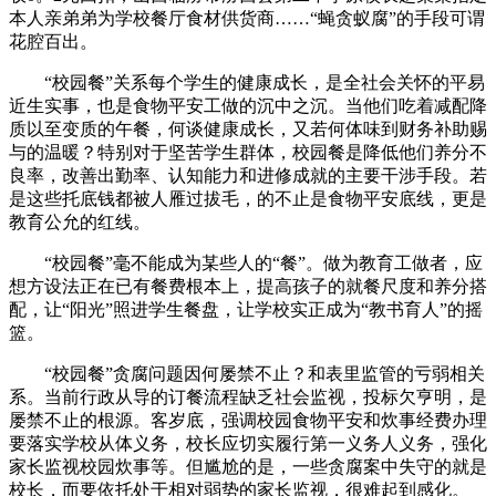
本人亲弟弟为学校餐厅食材供货商……“蝇贪蚁腐”的手段可谓
花腔百出。
“校园餐”关系每个学生的健康成长，是全社会关怀的平易
近生实事，也是食物平安工做的沉中之沉。当他们吃着减配降
质以至变质的午餐，何谈健康成长，又若何体味到财务补助赐
与的温暖？特别对于坚苦学生群体，校园餐是降低他们养分不
良率，改善出勤率、认知能力和进修成就的主要干涉手段。若
是这些托底钱都被人雁过拔毛，的不止是食物平安底线，更是
教育公允的红线。
“校园餐”毫不能成为某些人的“餐”。做为教育工做者，应
想方设法正在已有餐费根本上，提高孩子的就餐尺度和养分搭
配，让“阳光”照进学生餐盘，让学校实正成为“教书育人”的摇
篮。
“校园餐”贪腐问题因何屡禁不止？和表里监管的亏弱相关
系。当前行政从导的订餐流程缺乏社会监视，投标欠亨明，是
屡禁不止的根源。客岁底，强调校园食物平安和炊事经费办理
要落实学校从体义务，校长应切实履行第一义务人义务，强化
家长监视校园炊事等。但尴尬的是，一些贪腐案中失守的就是
校长，而要依托处于相对弱势的家长监视，很难起到感化。