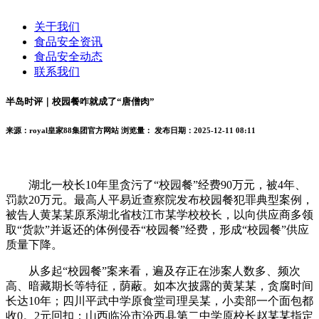
关于我们
食品安全资讯
食品安全动态
联系我们
半岛时评｜校园餐咋就成了“唐僧肉”
来源：royal皇家88集团官方网站
浏览量：
发布日期：2025-12-11 08:11
湖北一校长10年里贪污了“校园餐”经费90万元，被4年、
罚款20万元。最高人平易近查察院发布校园餐犯罪典型案例，
被告人黄某某原系湖北省枝江市某学校校长，以向供应商多领
取“货款”并返还的体例侵吞“校园餐”经费，形成“校园餐”供应
质量下降。
从多起“校园餐”案来看，遍及存正在涉案人数多、频次
高、暗藏期长等特征，荫蔽。如本次披露的黄某某，贪腐时间
长达10年；四川平武中学原食堂司理吴某，小卖部一个面包都
收0。2元回扣；山西临汾市汾西县第二中学原校长赵某某指定