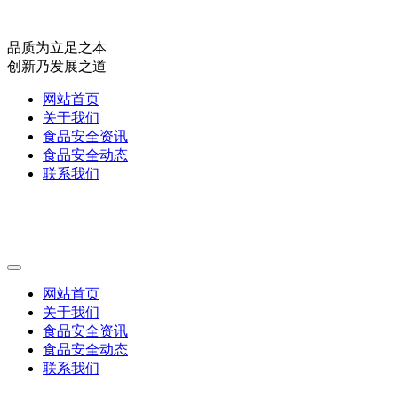
品质为立足之本
创新乃发展之道
网站首页
关于我们
食品安全资讯
食品安全动态
联系我们
网站首页
关于我们
食品安全资讯
食品安全动态
联系我们