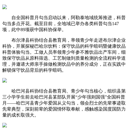
自全国科普月勾当启动以来，阿勒泰地域统筹推进，科普
勾当多点开花。截至目前，全地域已举办各类科普勾当147
项，此中89项获中国科协保举。
布尔津县科协结合县教育局，率领青少年走进布尔津企业
科协，开展探秘巴哈尔饮料：保守饮品的科学暗码暨健康饮品
科普体验勾当。工做人员率领青少年参不雅饮品出产车间，细
致保守饮品从原料筛选、工艺制做到质量检测的全流程科学道
理，并邀请大师亲手操做检测饮品中的养分成分，正在实践中
解锁保守饮品背后的科学暗码。
哈巴河县科协结合县教育局、青少年勾当核心，组织县第
三小学学生前去哈巴河县某部队开展“少年强则国强”全国科普
月——哈巴河县青少年爱国从义勾当，领会烈士的先辈事迹取
先辈典型，深刻前辈的爱国情怀取奉献，感触感染国度国防力
量的成长取强大。