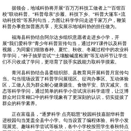
据领会，地域科协将开展“百万万科技工做者上”“百馆百
校”联动科普、“科普母亲”步履、科技下乡、“科普大篷车+流
动科技馆”等系列勾当，力图让科学学问走进千家万户，鞭策
科普办事愈加普惠共享，充实展示地域科协的担任做为。
福海县科协结合阿尔达乡组织意愿者走进乡小学，开
展“我们爱科学”青少年科普宣传勾当，通过PPT课件以及科普
视频，为同窗们细致春种、夏忙、秋收、冬藏过程中的农业科
学学问，“种子抽芽尝试”“土壤酸碱度检测”等互动环节让学生
们不只收成了学问，更培育了脱手实践能力取科学摸索。
青河县科协结合县委组织部、县教育局开展科普月宣传勾
当。勾当现场设置了科普学问展现区、征询办事区、互动体验
区，工做人员为群众耐心健康摄生、食物平安、防灾减灾、生
态等科学学问，通过简单的科学小尝试演示科学道理，让泛博
群众对日常糊口中的科学现象有了更深刻的认识，切实提拔了
群众的科学素养。
正在富蕴县，“逐梦科学 点亮聪慧”校园科技嘉韶华科普
进校园勾当笼盖全县中小学。勾当设置了编程体验、科学小发
现展览、趣味科学尝试等板块，各中小学校按照学生春秋特点