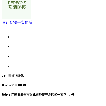
莫让食物平安拖后
关于我们
食品安全资讯
食品安全动态
联系我们
24小时咨询热线
0523-83260038
地址：江苏省泰州市兴化市经济开发区经一南路 12 号