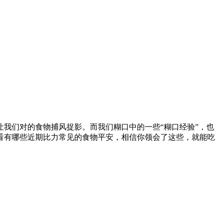
我们对的食物捕风捉影。而我们糊口中的一些“糊口经验”，也
看有哪些近期比力常见的食物平安，相信你领会了这些，就能吃