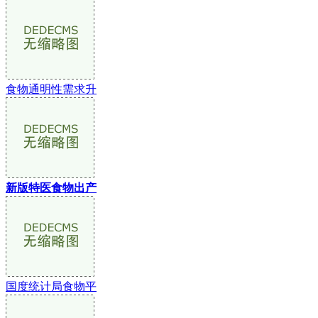
食物通明性需求升
新版特医食物出产
国度统计局食物平