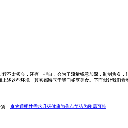
不太领会，还有一些自，会为了流量锐意加深，制制焦炙，让
而上述这些环境，其实都晦气于我们畅享美食。下面就让我们看
一篇：
食物通明性需求升级健康为焦点简练为刚需可持