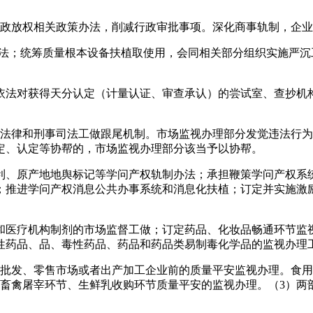
放权相关政策办法，削减行政审批事项。深化商事轨制，企业名
；统筹质量根本设备扶植取使用，会同相关部分组织实施严沉
法对获得天分认定（计量认证、审查承认）的尝试室、查抄机构
律和刑事司法工做跟尾机制。市场监视办理部分发觉违法行为
定、认定等协帮的，市场监视办理部分该当予以协帮。
、原产地地舆标记等学问产权轨制办法；承担鞭策学问产权系统
；推进学问产权消息公共办事系统和消息化扶植；订定并实施激
医疗机构制剂的市场监督工做；订定药品、化妆品畅通环节监视
性药品、品、毒性药品、药品和药品类易制毒化学品的监视办理
发、零售市场或者出产加工企业前的质量平安监视办理。食用
、畜禽屠宰环节、生鲜乳收购环节质量平安的监视办理。（3）两