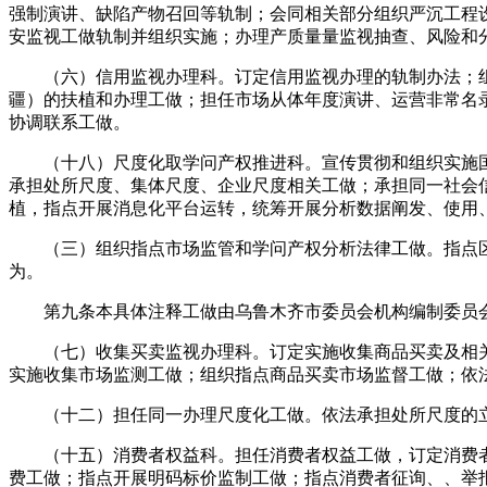
强制演讲、缺陷产物召回等轨制；会同相关部分组织严沉工程
安监视工做轨制并组织实施；办理产质量量监视抽查、风险和
（六）信用监视办理科。订定信用监视办理的轨制办法；组
疆）的扶植和办理工做；担任市场从体年度演讲、运营非常名
协调联系工做。
（十八）尺度化取学问产权推进科。宣传贯彻和组织实施国
承担处所尺度、集体尺度、企业尺度相关工做；承担同一社会
植，指点开展消息化平台运转，统筹开展分析数据阐发、使用
（三）组织指点市场监管和学问产权分析法律工做。指点区
为。
第九条本具体注释工做由乌鲁木齐市委员会机构编制委员会
（七）收集买卖监视办理科。订定实施收集商品买卖及相关
实施收集市场监测工做；组织指点商品买卖市场监督工做；依
（十二）担任同一办理尺度化工做。依法承担处所尺度的立
（十五）消费者权益科。担任消费者权益工做，订定消费者
费工做；指点开展明码标价监制工做；指点消费者征询、、举