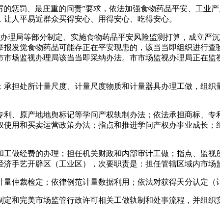
的惩罚、最庄重的问责”要求，依法加强食物药品平安、工业产
，让人平易近群众买得安心、用得安心、吃得安心。
理局等部分制定、实施食物药品平安风险监测打算，成立严沉
举报发觉食物药品可能存正在平安现患的，该当当即组织进行查
市市场监视办理局该当当即采纳办法。市市场监视办理局正在监
承担处所计量尺度、计量尺度物质和计量器具办理工做，组织量
利、原产地地舆标记等学问产权轨制办法；依法承担商标、专利
权使用和买卖运营政策办法；指点和推进学问产权办事业成长；
工做经费的办理；担任机关财政和内部审计工做；指点、监视所
经济手艺开辟区（工业区），次要职责是：担任管辖区域内市场
量仲裁检定；依律例范计量数据利用；依法对获得天分认定（
和完美市场监管行政许可相关工做轨制和处事流程，并组织实