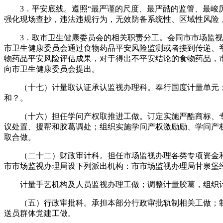
3．平安底线。遵照“最严谨的尺度、最严酷的监管、最峻厉
强化现场查抄，违法违规行为，无效防备系统性、区域性风险
3．取市卫生健康委员会的相关职责分工。会同市市场监视办
市卫生健康委员会通过食物药品平安风险监测或者接到传递、
物药品平安风险评估成果，对于得出不平安结论的食物药品，
向市卫生健康委员会提出。
（十七）计量取认证承认监视办理科。奉行国度计量单元；
和？。
（十六）担任学问产权取推进工做。订定实施严酷商标、专
议处置、援帮和胶葛调处；组织实施学问产权激励励、学问产
取合做。
（二十二）财政审计科。担任市场监视办理各类专项资金和
市市场监视办理局设下列派出机构：市市场监视办理局甘泉堡
计量手艺机构及人员监视办理工做；调整计量胶葛，组织计
（五）行政审批科。承担本部分行政审批轨制相关工做；制定
送员群体党建工做。