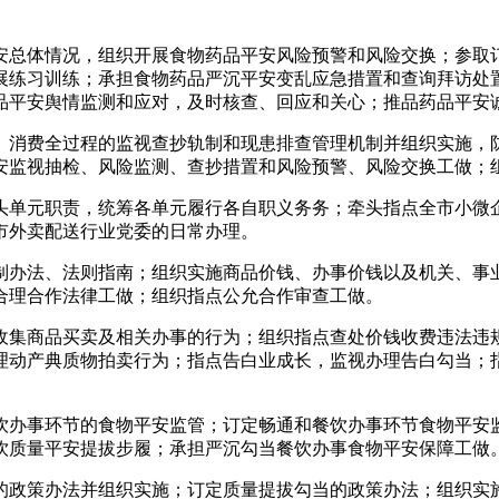
总体情况，组织开展食物药品平安风险预警和风险交换；参取订
展练习训练；承担食物药品严沉平安变乱应急措置和查询拜访处
品平安舆情监测和应对，及时核查、回应和关心；推品药品平安
消费全过程的监视查抄轨制和现患排查管理机制并组织实施，防
安监视抽检、风险监测、查抄措置和风险预警、风险交换工做；
单元职责，统筹各单元履行各自职义务务；牵头指点全市小微企
市外卖配送行业党委的日常办理。
办法、法则指南；组织实施商品价钱、办事价钱以及机关、事业
合理合作法律工做；组织指点公允合作审查工做。
集商品买卖及相关办事的行为；组织指点查处价钱收费违法违规
理动产典质物拍卖行为；指点告白业成长，监视办理告白勾当；
办事环节的食物平安监管；订定畅通和餐饮办事环节食物平安监
饮质量平安提拔步履；承担严沉勾当餐饮办事食物平安保障工做
政策办法并组织实施；订定质量提拔勾当的政策办法；组织实施