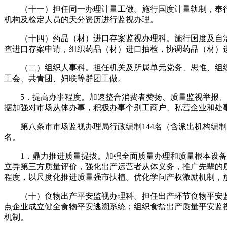
（十一）担任同一办理计量工做。施行国度计量轨制，奉行
机构及检定人员的天分资历进行监视办理。
（十四）药品（材）进口存案监视办理科。施行国度及自治
查进口存案申请，组织药品（材）进口抽检，协调药品（材）
（二）组织人事科。担任机关及所属单元党务、思惟、组织
工会、共青团、妇联等群团工做。
5．提高办事程度。加速整合消费者赞扬、质量监视举报、食
据加强对市场从体办事，积极办事个别工商户、私营企业和处
第八条市市场监视办理局行政编制144名（含派出机构编制8
名。
1．鼎力推进质量提拔。加强全面质量办理和质量根本设备系
立异第三方质量评价，强化出产运营者从体义务，推广先辈的
程度，以尺度化推进质量强市扶植。优化学问产权激励机制，
（十）食物出产平安监视办理科。担任出产环节食物平安监
点企业成立健全食物平安逃溯系统；组织食盐出产质量平安监
机制。