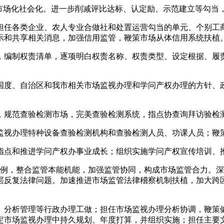
场化社会化。进一步削减评比达标、认定励、示范建立等勾当
任各类企业、农人专业合做社和处置运营勾当的单元、个别工商
示和共享相关消息，加强信用监管，鞭策市场从体信用系统扶植
编制权责清单，逐项明白权责名称、权责类型、设定根据、履责
度、自治区和我市相关市场监视办理和学问产权办理的方针、政
规范查验检测市场，完美查验检测系统，指点协查询拜访验检
视办理特种设备查验检测机构和查验检测人员、功课人员；鞭
点和推进学问产权办事业成长；组织实施学问产权宣传培训、
，整合监管本能机能，加强监管协同，构成市场监管合力。深
层反复法律问题。加速推进市场监管法律稽察机制扶植，加大跨
分析管理等行政办理工做；担任市场监视办理分析协调，鞭策健
定市场监视办理中持久规划、年度打算，并组织实施；担任主要