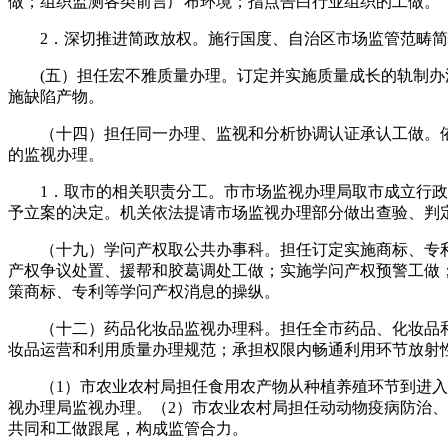
做；组织监测各类前言广布环境；指点告白行业组织的工做。
2．深切推进简政放权。施行国度、自治区市场监管范畴简政
(五）担任宏不雅质量办理。订定并实施质量成长的轨制办法
施缺陷产物。
（十四）担任同一办理、监视和分析协调认证承认工做。依
的监视办理。
1．取市的相关职责分工。市市场监视办理局取市成立行政法
予立案的决定。机关依法提请市场监视办理部分做出查验、判
（十九）学问产权取公共办事科。担任订定实施商标、专利
产权争议处置、援帮和胶葛调处工做；实施学问产权预警工做
策商标、专利等学问产权消息的操纵。
（十二）药品化妆品监视办理科。担任全市药品、化妆品和
妆品运营和利用质量办理规范；承担权限内畅通利用环节放射
（1）市农业农村局担任食用农产物从种植养殖环节到进入批
视办理局监视办理。（2）市农业农村局担任动动物疫病防治
共同和工做跟尾，构成监管合力。