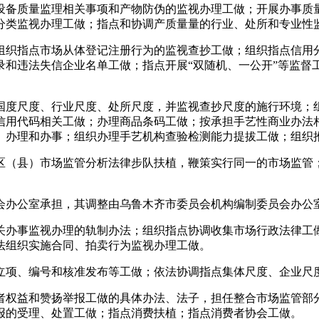
设备质量监理相关事项和产物防伪的监视办理工做；开展办事质
分类监视办理工做；指点和协调产质量量的行业、处所和专业性
织指点市场从体登记注册行为的监视查抄工做；组织指点信用分
录和违法失信企业名单工做；指点开展“双随机、一公开”等监督
度尺度、行业尺度、处所尺度，并监视查抄尺度的施行环境；组
信用代码相关工做；办理商品条码工做；按承担手艺性商业办法
、办理和办事；组织办理手艺机构查验检测能力提拔工做；组织
（县）市场监管分析法律步队扶植，鞭策实行同一的市场监管；
办公室承担，其调整由乌鲁木齐市委员会机构编制委员会办公
办事监视办理的轨制办法；组织指点协调收集市场行政法律工做
法组织实施合同、拍卖行为监视办理工做。
项、编号和核准发布等工做；依法协调指点集体尺度、企业尺度
权益和赞扬举报工做的具体办法、法子，担任整合市场监管部分
报的受理、处置工做；指点消费扶植；指点消费者协会工做。