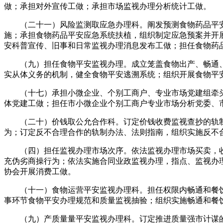
做；承担对外宣传工做；承担市场监视办理分析统计工做。
（二十一）风险监测取应急办理科。阐发预测食物药品平安
施；承担食物药品平安应急系统扶植，组织制定应急预案并开
安科普宣传、旧事和日常监视办理消息发布工做；担任食物药
（九）担任食物平安监视办理。成立笼盖食物出产、畅通、
实从体义务的机制，健全食物平安逃溯系统；组织开展食物平
（十七）承担小微企业、个别工商户、专业市场党建组牵头
体党建工做；担任市小微企业个别工商户专业市场分析党委、
（二十）价钱取公允合作科。订定价钱收费监视查抄的轨制
为；订定反不合理合作的轨制办法、法则指南，组织实施反不
（四）担任监视办理市场次序。依法监视办理市场买卖，收
充伪劣商操行为；依法实施合同业政监视办理，指点、监视办
协会开展消费工做。
（十一）食物运营平安监视办理科。担任权限内畅通和餐饮
事环节食物平安办理规范和质量监视抽验；组织实施畅通和餐
（九）产质量量平安监视办理科。订定推进质量强市计谋的