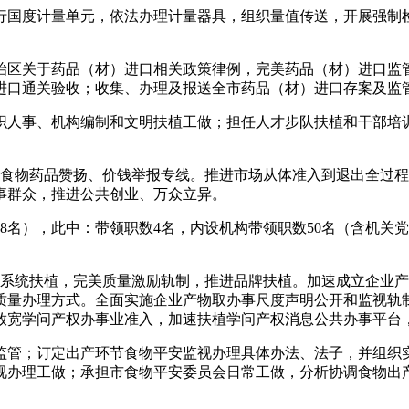
国度计量单元，依法办理计量器具，组织量值传送，开展强制检
区关于药品（材）进口相关政策律例，完美药品（材）进口监管
进口通关验收；收集、办理及报送全市药品（材）进口存案及监
人事、机构编制和文明扶植工做；担任人才步队扶植和干部培训
物药品赞扬、价钱举报专线。推进市场从体准入到退出全过程
事群众，推进公共创业、万众立异。
名），此中：带领职数4名，内设机构带领职数50名（含机关党
统扶植，完美质量激励轨制，推进品牌扶植。加速成立企业产
质量办理方式。全面实施企业产物取办事尺度声明公开和监视轨
放宽学问产权办事业准入，加速扶植学问产权消息公共办事平台
管；订定出产环节食物平安监视办理具体办法、法子，并组织实
视办理工做；承担市食物平安委员会日常工做，分析协调食物出