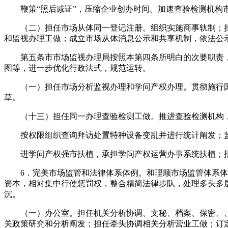
鞭策“照后减证”，压缩企业创办时间。加速查验检测机构市
（二）担任市场从体同一登记注册。组织实施商事轨制；担
和监视办理工做；成立市场从体消息公示和共享机制，依法公
第五条市市场监视办理局按照本第四条所明白的次要职责，
图等，进一步优化行政法式，规范运转。
（一）担任市场分析监视办理和学问产权办理。贯彻施行国
草。
（十三）担任同一办理查验检测工做。推进查验检测机构，
按权限组织查询拜访处置特种设备变乱并进行统计阐发；监
进学问产权强市扶植，承担学问产权运营办事系统扶植；指
6．完美市场监管和法律体系体例。和理顺市场监管体系体例
资本，相对集中行使惩罚权，整合精简法律步队，处理多头多
沉。
（一）办公室。担任机关分析协调、文秘、档案、保密、、
关政策研究和分析阐发；担任牵头协调相关分析营业工做；订