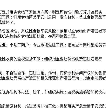
定并落实食物平安监测方案；制定评价性抽验打算并监视实
置工做；订定食物药品平安消息同一发布轨制，承担食物药品平
诚信体？。
备区域性、系统性食物平安风险；鞭策成立食物出产运营者落
组织实施特殊食物注册核查、存案和监视办理。
业、个别工商户、专业市场党建工做；指点全市网约配送员群
性收费的监视查抄工做；组织指点查处价钱收费违法违规行
、不合理合作、违法曲销、传销、商标专利学问产权和制售冒
指点查处无照出产运营和相关无证出产运营行为；指点市消费者
视办理具体办法、法子，并组织实施；监视实施畅通和餐饮办
。
质量励轨制，推进品牌扶植工做；贯彻落实产质量量平安变乱