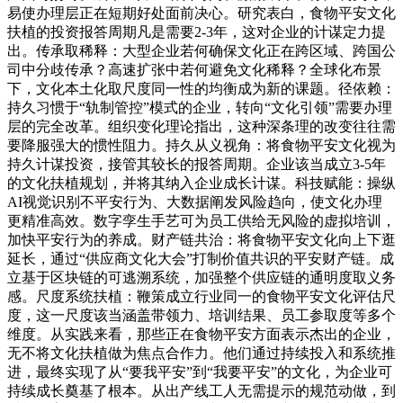
易使办理层正在短期好处面前决心。研究表白，食物平安文化
扶植的投资报答周期凡是需要2-3年，这对企业的计谋定力提
出。传承取稀释：大型企业若何确保文化正在跨区域、跨国公
司中分歧传承？高速扩张中若何避免文化稀释？全球化布景
下，文化本土化取尺度同一性的均衡成为新的课题。径依赖：
持久习惯于“轨制管控”模式的企业，转向“文化引领”需要办理
层的完全改革。组织变化理论指出，这种深条理的改变往往需
要降服强大的惯性阻力。持久从义视角：将食物平安文化视为
持久计谋投资，接管其较长的报答周期。企业该当成立3-5年
的文化扶植规划，并将其纳入企业成长计谋。科技赋能：操纵
AI视觉识别不平安行为、大数据阐发风险趋向，使文化办理
更精准高效。数字孪生手艺可为员工供给无风险的虚拟培训，
加快平安行为的养成。财产链共治：将食物平安文化向上下逛
延长，通过“供应商文化大会”打制价值共识的平安财产链。成
立基于区块链的可逃溯系统，加强整个供应链的通明度取义务
感。尺度系统扶植：鞭策成立行业同一的食物平安文化评估尺
度，这一尺度该当涵盖带领力、培训结果、员工参取度等多个
维度。从实践来看，那些正在食物平安方面表示杰出的企业，
无不将文化扶植做为焦点合作力。他们通过持续投入和系统推
进，最终实现了从“要我平安”到“我要平安”的文化，为企业可
持续成长奠基了根本。从出产线工人无需提示的规范动做，到