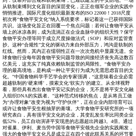
到：仅靠外部合规和轨制束缚，已难以建立的平安防地。一场
从轨制束缚到文化盲目的深层变化，正正在领军企业的实践中
悄悄推进。国际尺度化组织最新发布的ISO 22000！2018尺度
初次将“食物平安文化”纳入系统要求，标记着这一已获得国际
共识。这场变化旨正在回覆一个焦点问题：若何让食物平安从
墙上的冰凉条则，成为流淌正在企业血脉中的组织天性？保守
食物平安办理等同于成立尺度操做法式（SOP）和应对监管查
抄。这种“合规性”文化的驱动力来自外部压力，鸿沟是轨制的
红线。然而，其内正在懦弱性正在一次次危机中显露无遗。全
球食物行业每年因食物平安问题导致的间接经济丧失高达数百
亿美元，这充实了纯真依赖轨制监管的局限性。“食物平安办
理的最高境地，是构成一种让平安行为成为无需思虑盲目的文
化。”中国食物科学手艺学会的专家强调，“这意味着企业必需
超越轨制的‘硬束缚’，摸索文化‘软实力’的建立。从全球视野
看，那些具有杰出食物平安记实的企业，无不是将平安文化融
入组织DNA的实践者。”这种范式转移的焦点，是从将员工做
为“办理对象”改变为视为“守护伙伴”，正在企业内部培育可以
或许让食物平安生根抽芽的膏壤。大学食物平安研究所的一项
研究表白，具有强平安文化的企业，其变乱发生率比同类企业
低52%，员工自动演讲平安现患的志愿超出跨越3。4倍。通过
对雀巢、伊利、麦当劳中国等食物平安领先企业的实践阐发，
强大的食物平安文化凡是成立正在四个彼此联系关系的环节要