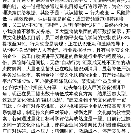
模。文化建立的最终目标是驱动现实平安，其影响机制遵照清
晰的链。这一过程能够通过量化目标进行逃踪评估，为企业办
理决策供给根据。其路子是：认识提拔 → 行为改变 → 风险降
低 → 绩效改善。认识提拔是起点：通过带领垂范和持续培
训，员工从“不知”到“晓得”，从“理解”到“认同”，最终内化为
小我价值不雅和义务感。某大型食物集团的调研数据显示，开
展文化扶植项目后，员工对食物平安焦点学问的控制度从68%
提拔至94%。行为改变是表现：正在认识驱动和激励指导下，
从“事不关己”到“人人有责”。行业数据显示，具有强平安文化
的企业，员工自动演讲平安现患的数量是行业平均程度的2。3
倍。风险降低是间接：无数“自动行为”汇聚成无处不正在的动
态防御网，大量变乱苗头正在晚期被识别消弭，显著降低严沉
事务发生概率。实施食物平安文化扶植的企业，其产物召回率
平均下降47%，客户赞扬率降低62%。某实施“全员质量文
化”的饮料企业担任人分享：“过去每年投入巨资设备消弭卫
角，现正在员工提出数十项低成本改良方案，结果远超大型。
这就是文化催生的‘组织聪慧’。”建立食物平安文化绝非一蹴
而就，企业面对多沉挑和。这些挑和需要企业从计谋高度进行
系统思虑，制定持久的应对策略。权衡之困：文化做为软性要
素，若何通过量化目标科学评估其成熟度是一题。目前行业缺
乏同一的文化评估尺度，使得企业间的横向比力和最佳实践推
广面对妨碍。成本压力：培训时间、激励成本、停产丧失等，