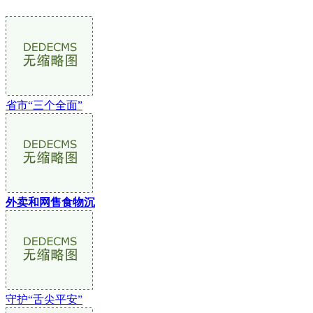
省市“三个全面”
外卖和网售食物沉
守护“舌尖平安”