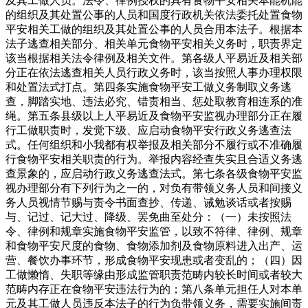
及其工做人员。法令、律例授权的具有食物平安相关本能机能
的组织及其处置公事的人员和国度行政机关依法委托处置食物
平安相关工做的组织及其处置公事的人员合用本法子。根据本
法子逃查相关部分、相关单元食物平安相关义务时，职责界定
该当根据相关法令律例及相关文件。第各级人平易近及相关部
分正在依法逃查相关人员行政义务时，该当按照人事办理权限
和处置法式打点。第四条实施食物平安工做义务制取义务逃
查，脚踏实地、违法必究、错责相当、惩处取教育相连系的准
绳。第五条县级以上人平易近及食物平安监视办理部分正在履
行工做职责时，发觉下级、应启动食物平安行政义务逃查法
式。任何组织和小我都有权举报及相关部分不履行或不准确履
行食物平安相关职责的行为。举报内容经查失实且合适义务逃
查景象的，应启动行政义务逃查法式。第七条各级食物平安监
视办理部分有下列行为之一的，对负有带领义务人员和间接义
务人员视情节赐与责令书面查抄、传递、诫勉谈话或者按赐
与、记过、记大过、降级、罢免曲至处分：（一）未按照法
令、律例和规章实施食物平安监管，以致不符律、律例、规章
和食物平安尺度的食物、食物添加剂及食物原料进入出产、运
营、餐饮办事环节，形成食物平安现患或者变乱的；（四）因
工做懒惰、失职等缘由形成监管职责范畴内较长时间或者较大
范畴内存正在食物平安违法行为的；第八条单元担任人对本单
元及其工做人员违反本法子的行为负带领义务，需要实施间责