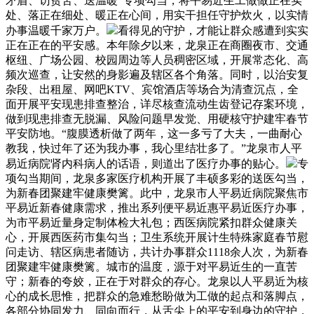
矛盾、访贫苦、送温暖”专项勾当，将平易近生工做做正在实
处、落正在细处、暖正在心间，用实干担任守护炊火，以实情
办事温暖千家万户。
看得见的守护，才能让群众感遭到实实
正在正在的平安感。本年除夕以来，龙泉正在商圈夜市、交通
枢纽、广场公园、校园周边等人员稠密区域，开展常态化、高
频次巡查，让安然的身影遍及辖区各个角落。同时，以治安复
杂段、出租屋、网吧KTV、宾馆酒店等场合为清查沉点，全
面开展平安现患排查整治，详尽核查流动生齿登记存案环境，
做到现患排查无脱漏、风险问题早发觉、用硬核守护建牢春节
平安防地。“腹膜透析做了两年，这一多亏了大夫，一曲耐心
教我，快过年了还为我办事，我心里结壮多了。”龙泉市人平
易近病院肾内科病人的话语，则道出了医疗办事的贴心。
专
项勾当期间，龙泉多家医疗机构开展了丰硕多彩的送医勾当，
为新春团聚建牢健康樊篱。此中，龙泉市人平易近病院聚焦市
平易近新春健康需求，推出系列便平易近惠平易近医疗办事，
为市平易近量身定制体检大礼包；西医病院紧扣群众健康关
心，开展西医药市集勾当；卫生系统开展计生特殊家庭春节慰
问走访、辖区病患者随访，共计办事群众1118余人次，为新春
团聚建牢健康樊篱。城市的温度，源于对平易近生的一直苦
守；新春的夸姣，正在于对群众的存心。龙泉以人平易近为核
心的成长思惟，把群众的急难愁盼做为工做的起点和落脚点，
各部分协同发力、同向而行，从舌尖上的平安到身边的守护，