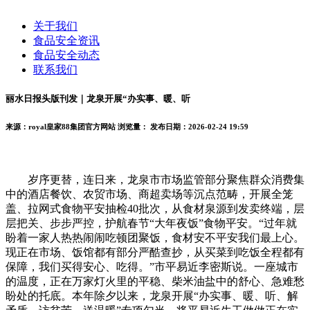
关于我们
食品安全资讯
食品安全动态
联系我们
丽水日报头版刊发｜龙泉开展“办实事、暖、听
来源：royal皇家88集团官方网站
浏览量：
发布日期：2026-02-24 19:59
岁序更替，连日来，龙泉市市场监管部分聚焦群众消费集
中的酒店餐饮、农贸市场、商超卖场等沉点范畴，开展全笼
盖、拉网式食物平安抽检40批次，从食材泉源到发卖终端，层
层把关、步步严控，护航春节“大年夜饭”食物平安。“过年就
盼着一家人热热闹闹吃顿团聚饭，食材安不平安我们最上心。
现正在市场、饭馆都有部分严酷查抄，从买菜到吃饭全程都有
保障，我们买得安心、吃得。”市平易近李密斯说。一座城市
的温度，正在万家灯火里的平稳、柴米油盐中的舒心、急难愁
盼处的托底。本年除夕以来，龙泉开展“办实事、暖、听、解