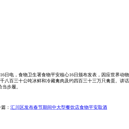
，食物卫生署食物平安核心16日颁布发表，因应世界动物卫生组织
四千八百三十公吨冰鲜和冷藏禽肉及约四百三十三万只禽蛋。讲
恰当步履。
一篇：
汇川区发布春节期间中大型餐饮店食物平安取酒