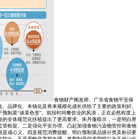
食物财产阐发师、广东省食物平安保
化、品牌化、本钱化及将来规模化成长供给了主要的政策利好。
预制菜“谈菜色变”。前段时间餐饮业的风浪，正在必然程度上
业的全体规范化扶植提出了更高要求。朱丹蓬暗示，一是明白界
监管框架。二是强化平安办理。凸起加强食物污染物管控和食物
很是成心义。四是规范消费提醒。明白预制菜品级分类及标识要
指出，五是严酷保质期办理。将预制菜保质期明白为不超12个