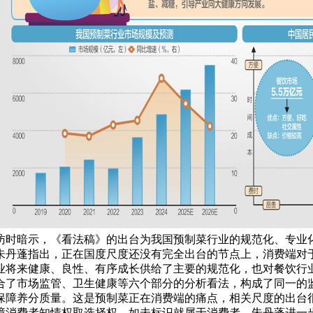
访时暗示，《看法稿》的出台为我国预制菜行业的规范化、专业
朱丹蓬指出，正在国度尺度还没有完全出台的节点上，消费端对于
业将来健康、良性、有序成长供给了主要的规范化，也对餐饮行
合了市场监管、卫生健康等六个部分的分析看法，构成了同一的
保障养分质量。这是预制菜正在消费端的痛点，相关尺度的出台
障消费者知情权取选择权，如未标识就属于消费者。朱丹蓬进一步