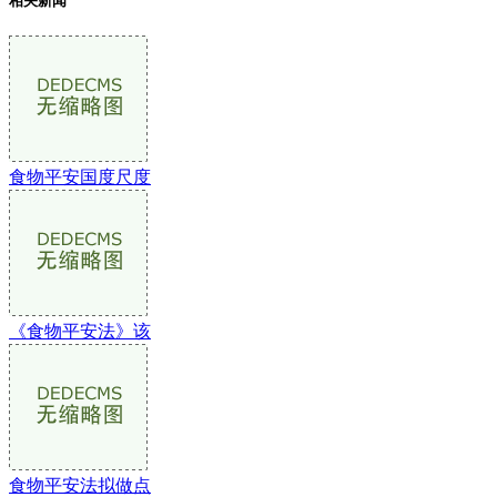
相关新闻
食物平安国度尺度
《食物平安法》该
食物平安法拟做点