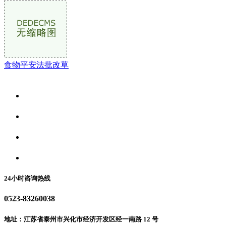
食物平安法批改草
关于我们
食品安全资讯
食品安全动态
联系我们
24小时咨询热线
0523-83260038
地址：江苏省泰州市兴化市经济开发区经一南路 12 号