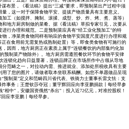
计谋布景，《看法稿》提出“三减”要求，即预制菜出产过程中须
用量，这一对于保障食物平安、提拔产物质量具有主要意义。
预加工（如搅拌、腌制、滚揉、成型、炒、炸、烤、煮、蒸等）
物和地方厨房制做的菜肴。据《看法稿》草拟专家引见，次要从
进行办理和规范。二是预制菜应具有“经工业化预加工”的特
食物，净菜类食物同样有响应的食物平安国度尺度进行办理和规
等正在食用前无需复热或熟制处置）等，即食类食物有可施行的
送，因而，地方厨房正在素质上属于“连锁餐饮的内部集约化加
成的预制菜产物除外）。地方厨房需遵照餐饮环节的食物平安律
饮连锁化趋向日益显著，连锁品牌正在市场所作中占领从导地
细分范畴之一，对拉动内需、推进就业、添加处所税收具有主要
利用了您的图片，请做者取本坐联系稿酬。如您不单愿做品呈现
“预制菜”定义和范畴四川省代表、铁骑力士董事长雷文怯：支
爆炸事务；王楚钦莎夺冠；董宇辉回应向李亚鹏捐款丨每经早参
“相中”，安徽国资俄然“杀出”：投入近72亿元，对准控股权！
辉回应李亚鹏丨每经早参。