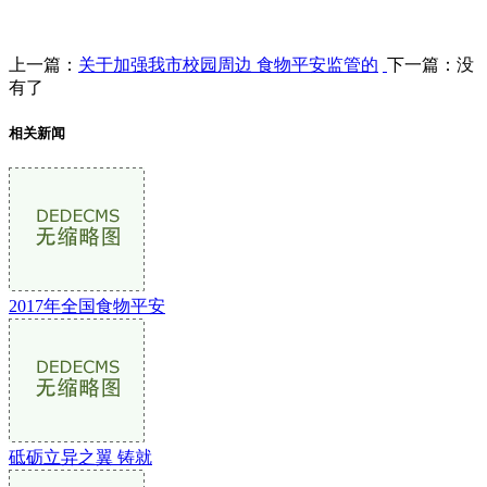
上一篇：
关于加强我市校园周边 食物平安监管的
下一篇：没
有了
相关新闻
2017年全国食物平安
砥砺立异之翼 铸就