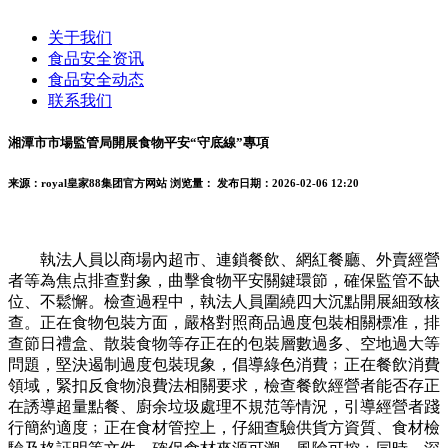
关于我们
食品安全资讯
食品安全动态
联系我们
湘潭市市場監管局開展食物平安“守底線”專項
来源：royal皇家88集团官方网站
浏览量：
发布日期：2026-02-06 12:20
執法人員以商場內超市、連鎖餐飲、網紅餐廳、外賣經營
者等為焦点排查對象，曲擊食物平安關鍵環節，確保監管不缺
位、不鬆懈。檢查過程中，執法人員圍繞四大沉點開展細致核
查。正在食物包裝方面，嚴格對照商品過度包裝相關標准，排
查節日禮盒、散裝食物等存正在的包裝層數過多、空地過大等
問題，堅決遏制過度包裝現象，倡導綠色消費﹔正在餐飲消費
領域，緊扣反食物浪費法相關要求，檢查餐飲經營者能否存正
在誘導超量點餐、廚余垃圾處理不規范等情況，引導經營者踐
行簡約適度﹔正在食材管控上，仔細查驗供貨方資質、食材檢