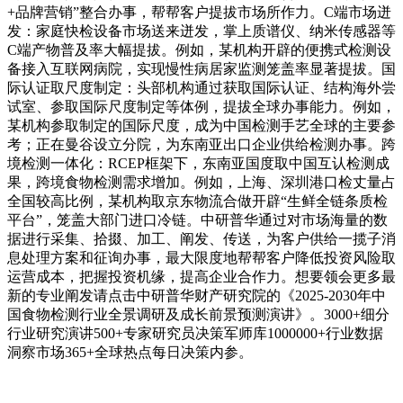
+品牌营销”整合办事，帮帮客户提拔市场所作力。C端市场迸
发：家庭快检设备市场送来迸发，掌上质谱仪、纳米传感器等
C端产物普及率大幅提拔。例如，某机构开辟的便携式检测设
备接入互联网病院，实现慢性病居家监测笼盖率显著提拔。国
际认证取尺度制定：头部机构通过获取国际认证、结构海外尝
试室、参取国际尺度制定等体例，提拔全球办事能力。例如，
某机构参取制定的国际尺度，成为中国检测手艺全球的主要参
考；正在曼谷设立分院，为东南亚出口企业供给检测办事。跨
境检测一体化：RCEP框架下，东南亚国度取中国互认检测成
果，跨境食物检测需求增加。例如，上海、深圳港口检丈量占
全国较高比例，某机构取京东物流合做开辟“生鲜全链条质检
平台”，笼盖大部门进口冷链。中研普华通过对市场海量的数
据进行采集、拾掇、加工、阐发、传送，为客户供给一揽子消
息处理方案和征询办事，最大限度地帮帮客户降低投资风险取
运营成本，把握投资机缘，提高企业合作力。想要领会更多最
新的专业阐发请点击中研普华财产研究院的《2025-2030年中
国食物检测行业全景调研及成长前景预测演讲》。3000+细分
行业研究演讲500+专家研究员决策军师库1000000+行业数据
洞察市场365+全球热点每日决策内参。