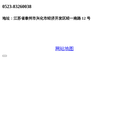
0523-83260038
地址：江苏省泰州市兴化市经济开发区经一南路 12 号
微信二维码
网站地图