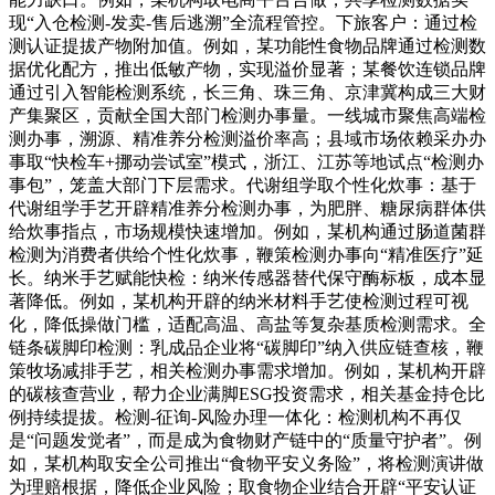
现“入仓检测-发卖-售后逃溯”全流程管控。下旅客户：通过检
测认证提拔产物附加值。例如，某功能性食物品牌通过检测数
据优化配方，推出低敏产物，实现溢价显著；某餐饮连锁品牌
通过引入智能检测系统，长三角、珠三角、京津冀构成三大财
产集聚区，贡献全国大部门检测办事量。一线城市聚焦高端检
测办事，溯源、精准养分检测溢价率高；县域市场依赖采办办
事取“快检车+挪动尝试室”模式，浙江、江苏等地试点“检测办
事包”，笼盖大部门下层需求。代谢组学取个性化炊事：基于
代谢组学手艺开辟精准养分检测办事，为肥胖、糖尿病群体供
给炊事指点，市场规模快速增加。例如，某机构通过肠道菌群
检测为消费者供给个性化炊事，鞭策检测办事向“精准医疗”延
长。纳米手艺赋能快检：纳米传感器替代保守酶标板，成本显
著降低。例如，某机构开辟的纳米材料手艺使检测过程可视
化，降低操做门槛，适配高温、高盐等复杂基质检测需求。全
链条碳脚印检测：乳成品企业将“碳脚印”纳入供应链查核，鞭
策牧场减排手艺，相关检测办事需求增加。例如，某机构开辟
的碳核查营业，帮力企业满脚ESG投资需求，相关基金持仓比
例持续提拔。检测-征询-风险办理一体化：检测机构不再仅
是“问题发觉者”，而是成为食物财产链中的“质量守护者”。例
如，某机构取安全公司推出“食物平安义务险”，将检测演讲做
为理赔根据，降低企业风险；取食物企业结合开辟“平安认证