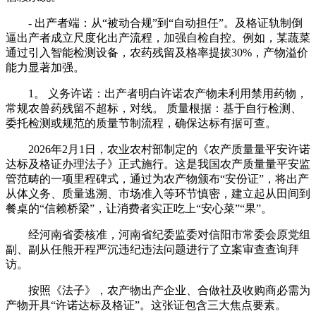
- 出产者端：从“被动合规”到“自动担任”。及格证轨制倒
逼出产者成立尺度化出产流程，加强自检自控。例如，某蔬菜
通过引入智能检测设备，农药残留及格率提拔30%，产物溢价
能力显著加强。
1。 义务许诺：出产者明白许诺农产物未利用禁用药物，
常规农兽药残留不超标，对线。 质量根据：基于自行检测、
委托检测或规范的质量节制流程，确保达标有据可查。
2026年2月1日，农业农村部制定的《农产质量量平安许诺
达标及格证办理法子》正式施行。这是我国农产质量量平安监
管范畴的一项里程碑式，通过为农产物颁布“安份证”，将出产
从体义务、质量逃溯、市场准入等环节慎密，建立起从田间到
餐桌的“信赖桥梁”，让消费者实正吃上“安心菜”“果”。
经河南省委核准，河南省纪委监委对信阳市常委会原党组
副、副从任熊开程严沉违纪违法问题进行了立案审查查询拜
访。
按照《法子》，农产物出产企业、合做社及收购商必需为
产物开具“许诺达标及格证”。这张证包含三大焦点要素。