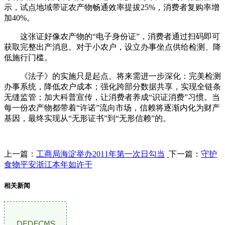
示，试点地域带证农产物畅通效率提拔25%，消费者复购率增
加40%。
这张证好像农产物的“电子身份证”，消费者通过扫码即可
获取完整出产消息。对于小农户，设立办事坐点供给检测、降
低施行门槛。
《法子》的实施只是起点。将来需进一步深化：完美检测
办事系统，降低农户成本；强化跨部分数据共享，实现全链条
无缝监管；加大科普宣传，让消费者养成“识证消费”习惯。当
每一份农产物都带着“许诺”流向市场，信赖将逐渐内化为财产
基因，最终实现从“无形证书”到“无形信赖”的。
上一篇：
工商局海淀举办2011年第一次日勾当
下一篇：
守护
食物平安浙江本年如许干
相关新闻