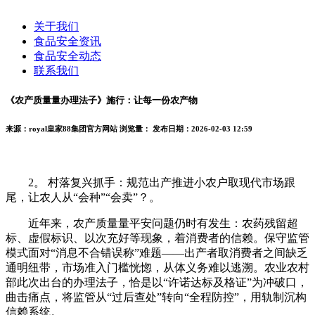
关于我们
食品安全资讯
食品安全动态
联系我们
《农产质量量办理法子》施行：让每一份农产物
来源：royal皇家88集团官方网站
浏览量：
发布日期：2026-02-03 12:59
2。 村落复兴抓手：规范出产推进小农户取现代市场跟
尾，让农人从“会种”“会卖”？。
近年来，农产质量量平安问题仍时有发生：农药残留超
标、虚假标识、以次充好等现象，着消费者的信赖。保守监管
模式面对“消息不合错误称”难题——出产者取消费者之间缺乏
通明纽带，市场准入门槛恍惚，从体义务难以逃溯。农业农村
部此次出台的办理法子，恰是以“许诺达标及格证”为冲破口，
曲击痛点，将监管从“过后查处”转向“全程防控”，用轨制沉构
信赖系统。