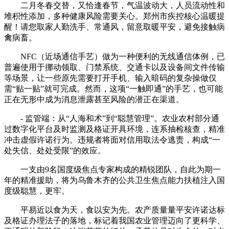
二月冬春交替，又恰逢春节，气温波动大，人员流动性和
堆积性添加，多种健康风险需要关心。郑州市疾控核心温暖提
醒！请您取家人勤洗手、常通风，留意取暖平安，避免接触病
禽病畜。
NFC（近场通信手艺）做为一种便利的无线通信体例，已
普遍使用于挪动领取、门禁系统、交通卡以及设备间文件传输
等场景，让一些原先需要打开手机、输入暗码的复杂操做仅
需“贴一贴”就可完成。然而，这项“一触即通”的手艺，也可能
正在无形中成为消息泄露甚至风险的潜正在渠道。
- 监管端：从“人海和术”到“聪慧管理”。农业农村部分通
过数字化平台及时监测及格证开具环境，连系抽检核查，精准
冲击虚假许诺行为。违规者将面对信用取法令逃责，构成“一
处失信、处处受限”的效应。
一支由9名国度级焦点专家构成的精锐团队，自此为期一
年的精准援助，将为乌鲁木齐的公共卫生焦点能力扶植注入国
度级聪慧，更牢。
平易近以食为天，食以安为先。农产质量量平安许诺达标
及格证办理法子的落地，标记着我国农业管理迈向了更科学、