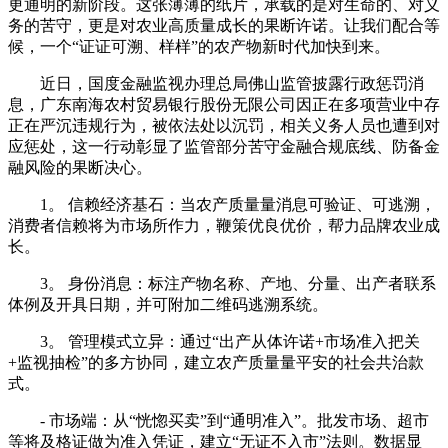
更通明的新阶段。这张薄薄的纸片，承载的是对生命的、对义
务的苦守，更是对农业高质量成长的果断许诺。让我们配合等
候，一个“证证可溯、样样”的农产物新时代加快到来。
近日，国度金融监视办理总局佛山监管披露行政惩罚消
息，广东南海农村贸易银行股份无限公司因正在多项营业中存
正在严沉违规行为，被依法处以沉罚，相关义务人员也遭到对
应惩处，这一行动彰显了监管部分苦守金融合规底线、防备金
融风险的果断决心。
1。 信赖经济基石：当农产质量量消息可验证、可逃溯，
消费者信赖将为市场所作力，鞭策优良优价，帮力品牌农业成
长。
3。 身份消息：标注产物名称、产地、分量、出产者联系
体例及开具日期，并可附加二维码逃溯系统。
3。 管理模式立异：通过“出产从体许诺+市场准入把关
+监视抽检”的多方协同，建立农产质量量平安的社会共治款
式。
- 市场端：从“恍惚买卖”到“通明准入”。批发市场、超市
等将及格证做为准入凭证，建立“无证不入市”法则。数据显