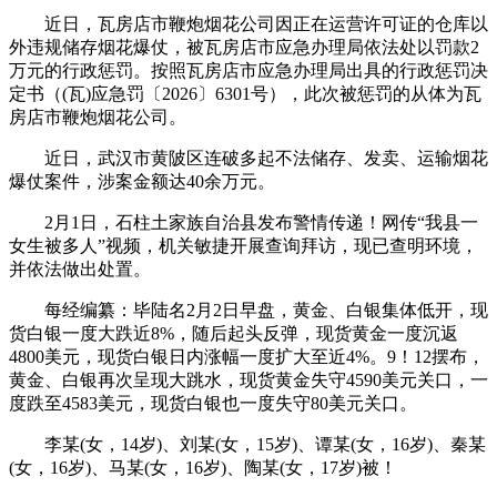
近日，瓦房店市鞭炮烟花公司因正在运营许可证的仓库以
外违规储存烟花爆仗，被瓦房店市应急办理局依法处以罚款2
万元的行政惩罚。按照瓦房店市应急办理局出具的行政惩罚决
定书（(瓦)应急罚〔2026〕6301号），此次被惩罚的从体为瓦
房店市鞭炮烟花公司。
近日，武汉市黄陂区连破多起不法储存、发卖、运输烟花
爆仗案件，涉案金额达40余万元。
2月1日，石柱土家族自治县发布警情传递！网传“我县一
女生被多人”视频，机关敏捷开展查询拜访，现已查明环境，
并依法做出处置。
每经编纂：毕陆名2月2日早盘，黄金、白银集体低开，现
货白银一度大跌近8%，随后起头反弹，现货黄金一度沉返
4800美元，现货白银日内涨幅一度扩大至近4%。9！12摆布，
黄金、白银再次呈现大跳水，现货黄金失守4590美元关口，一
度跌至4583美元，现货白银也一度失守80美元关口。
李某(女，14岁)、刘某(女，15岁)、谭某(女，16岁)、秦某
(女，16岁)、马某(女，16岁)、陶某(女，17岁)被！