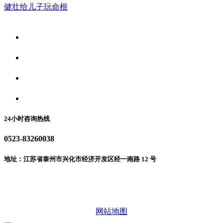
健壮给儿子玩命根
关于我们
食品安全资讯
食品安全动态
联系我们
24小时咨询热线
0523-83260038
地址：江苏省泰州市兴化市经济开发区经一南路 12 号
微信二维码
网站地图