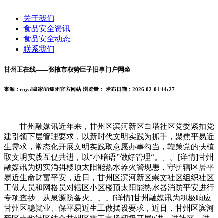
关于我们
食品安全资讯
食品安全动态
联系我们
甘州正在线——张掖市权势巨子旧事门户网坐
来源：royal皇家88集团官方网站
浏览量：
发布日期：2026-02-01 14:27
甘州融媒讯近年来，甘州区滨河新区白塔社区党委紧扣党
建引领下层管理要求，以新时代文明实践为抓手，聚焦平易近
生需求，常态化开展文明实践取意愿办事勾当，鞭策党的扶植
取文明实践互促共进，以“小暗语”做好管理“。。。[详情]甘州
融媒讯为切实消弭楼顶太阳能热水器火警现患，守护辖区居平
易近生命财富平安，近日，甘州区滨河新区崇文社区组织社区
工做人员和网格员对辖区小区楼顶太阳能热水器消防平安进行
专项查抄，从泉源防备火。。。[详情]甘州融媒讯为积极响应
甘州区稳就业、保平易近生工做摆设要求，近日，甘州区滨河