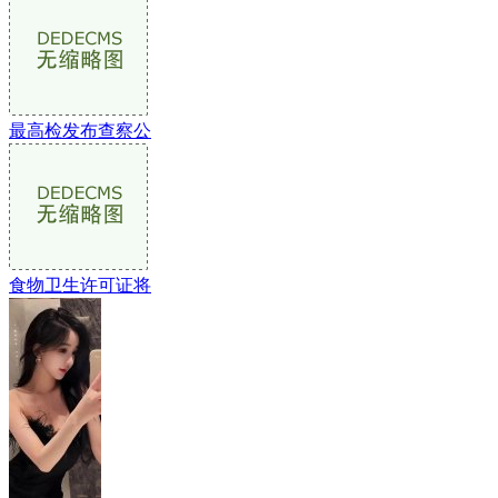
最高检发布查察公
食物卫生许可证将