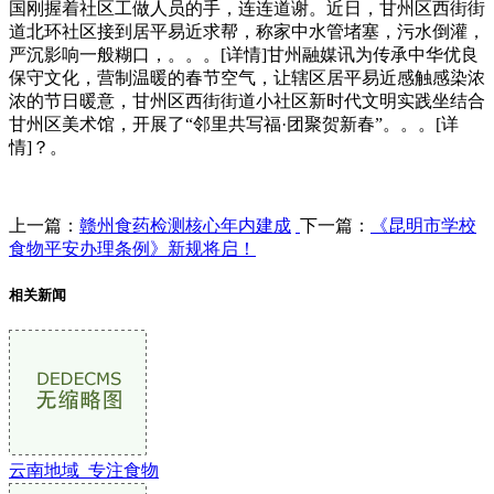
国刚握着社区工做人员的手，连连道谢。近日，甘州区西街街
道北环社区接到居平易近求帮，称家中水管堵塞，污水倒灌，
严沉影响一般糊口，。。。[详情]甘州融媒讯为传承中华优良
保守文化，营制温暖的春节空气，让辖区居平易近感触感染浓
浓的节日暖意，甘州区西街街道小社区新时代文明实践坐结合
甘州区美术馆，开展了“邻里共写福·团聚贺新春”。。。[详
情]？。
上一篇：
赣州食药检测核心年内建成
下一篇：
《昆明市学校
食物平安办理条例》新规将启！
相关新闻
云南地域_专注食物