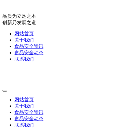
品质为立足之本
创新乃发展之道
网站首页
关于我们
食品安全资讯
食品安全动态
联系我们
网站首页
关于我们
食品安全资讯
食品安全动态
联系我们