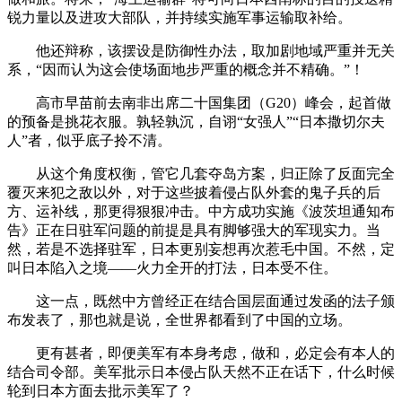
锐力量以及进攻大部队，并持续实施军事运输取补给。
他还辩称，该摆设是防御性办法，取加剧地域严重并无关
系，“因而认为这会使场面地步严重的概念并不精确。”！
高市早苗前去南非出席二十国集团（G20）峰会，起首做
的预备是挑花衣服。孰轻孰沉，自诩“女强人”“日本撒切尔夫
人”者，似乎底子拎不清。
从这个角度权衡，管它几套夺岛方案，归正除了反面完全
覆灭来犯之敌以外，对于这些披着侵占队外套的鬼子兵的后
方、运补线，那更得狠狠冲击。中方成功实施《波茨坦通知布
告》正在日驻军问题的前提是具有脚够强大的军现实力。当
然，若是不选择驻军，日本更别妄想再次惹毛中国。不然，定
叫日本陷入之境——火力全开的打法，日本受不住。
这一点，既然中方曾经正在结合国层面通过发函的法子颁
布发表了，那也就是说，全世界都看到了中国的立场。
更有甚者，即便美军有本身考虑，做和，必定会有本人的
结合司令部。美军批示日本侵占队天然不正在话下，什么时候
轮到日本方面去批示美军了？