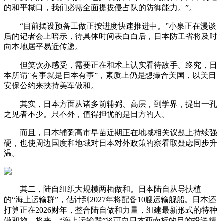
的和平糊口，我们必需全面提拔侵占队的防御能力。”。
“目前摆设预备工做正按进度快速推进中。”小泉正在漫谈
后的记者会上暗示，待具体时间表白白后，日本防卫省将及时
向本地居平易近传递。
但笑饮亦感受，需要正在和术上认实看待敌手。终究，日
本所谓“有事就是日本有事”，素质上仍是想撮合美国，以美日
安保公约来挟持美军做和。
其实，日本方面从诸多前辅弼、高层，到学界，提出一孔
之见者不少。只不外，值得担忧的是日方的人。
而且，日本辅弼高市早苗近期正在地域相关议题上持续强
硬，也使周边国度和地域对日本对外政策的察看取疑虑同步升
温。
其二，陆自组织大规模两栖做和。日本陆自从导扶植
的“海上运输群”，估计到2027年将配备10艘运输舰船。日本还
打算正在2026财年，整合陆自做和力量，组建最新形式的特种
做和旅。将来，“海上运输群”将可向日本西南标的目的投送精