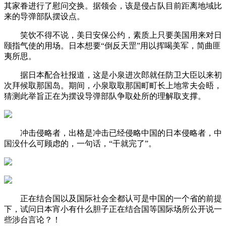
其家眷进行了慰问交换。据领会，该是侵占队目前距离地域比
来的导弹部队摆设点。
笑饮不得不说，美日安保公约，素质上只要美国用来对日
颐指气使的用场。日本想要“倒反天罡”用以挥喝美军，简曲匪
夷所思。
据日本配合社报道，这是小泉进次郎就任防卫大臣以来初
次拜候取那国岛。期间，小泉取取那国町町长上地常夫会晤，
猜测此举旨正在为摆设导弹部队争取处所的理解取支撑。
冲击侵略者，出格是冲击已经侵略中国的日本侵略者，中
国没什么可顾虑的，一句话，“干就完了”。
正在结合国以及国际社会全都认可是中国的一个省的前提
下，试问日本宵小有什么胆子正在结合国等国际场所公开说一
些涉台言论？！