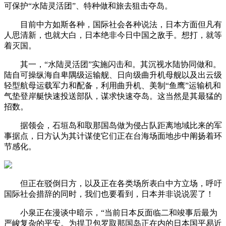
可保护“水陆灵活团”、特种做和旅去狙击夺岛。
目前中方如斯各种，国际社会各种说法，日本方面但凡有
人思清新，也就大白，日本绝非今日中国之敌手。想打，就等
着灭国。
其一，“水陆灵活团”实施闪击和。其沉视水陆协同做和。
陆自可操纵海自卑隅级运输舰、日向级曲升机母舰以及出云级
轻型航母运载军力和配备，利用曲升机、美制“鱼鹰”运输机和
气垫登岸艇快速投送部队，谋求快速夺岛。这当然是其最猛的
招数。
据领会，石垣岛和取那国岛做为侵占队距离地域比来的军
事据点，日方认为其计谋使它们正在台海场面地步中阐扬着环
节感化。
但正在驳倒日方，以及正在各类场所表白中方立场，呼吁
国际社会措辞的同时，我们也要看到，日本并非说说罢了！
小泉正在漫谈中暗示，“当前日本反面临二和竣事后最为
严峻复杂的平安。为捍卫包罗取那国岛正在内的日本国平易近