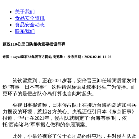
关于我们
食品安全资讯
食品安全动态
联系我们
距仅110公里日防相执意要摆设导弹
来源：royal皇家88集团官方网站
浏览量：
发布日期：2026-02-01 14:26
笑饮留意到，正在2021岁暮，安倍晋三卸任辅弼后颁发时
称“有事，日本有事”，这种错误标语及叙事起头广为传播。而
更环节的是侵占队夺岛打算也自此时起头。
央视旧事报道称，日本侵占队正在接近台海的岛屿加强兵
力摆设的环境，惹起各方关心。央视还征引日本《东京旧事》
报道，“早正在2021年，侵占队就制定了‘台海有事’时，依
托‘西南诸岛’军事据点做和的步履预案。
此外，小泉还视察了位于石垣岛的驻屯地，并对侵占队及