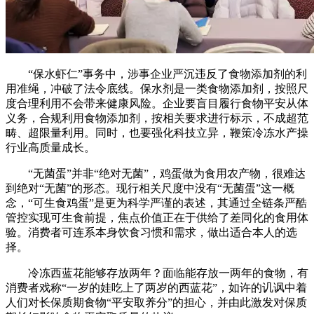
“保水虾仁”事务中，涉事企业严沉违反了食物添加剂的利
用准绳，冲破了法令底线。保水剂是一类食物添加剂，按照尺
度合理利用不会带来健康风险。企业要盲目履行食物平安从体
义务，合规利用食物添加剂，按相关要求进行标示，不成超范
畴、超限量利用。同时，也要强化科技立异，鞭策冷冻水产操
行业高质量成长。
“无菌蛋”并非“绝对无菌”，鸡蛋做为食用农产物，很难达
到绝对“无菌”的形态。现行相关尺度中没有“无菌蛋”这一概
念，“可生食鸡蛋”是更为科学严谨的表述，其通过全链条严酷
管控实现可生食前提，焦点价值正在于供给了差同化的食用体
验。消费者可连系本身饮食习惯和需求，做出适合本人的选
择。
冷冻西蓝花能够存放两年？面临能存放一两年的食物，有
消费者戏称“一岁的娃吃上了两岁的西蓝花”，如许的讥讽中着
人们对长保质期食物“平安取养分”的担心，并由此激发对保质