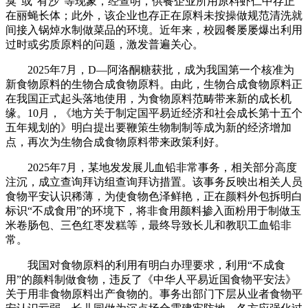
臭”或“有沙”等现象，经查明，供餐企业所用原料虾仁中存正
在丽蝇长体；此外，该企业也存正在原料未按操做规范清洗就
间接入锅焯水制做菜品的环境。近年来，校园餐屡屡爆出利用
过时或劣质原料的问题，激发普遍关心。
2025年7月，D—阿洛酮糖获批，成为我国第一个核准为
新食物原料的生物合成食物原料。由此，生物合成食物原料正
在我国正式起头落地使用，为食物原料范畴带来新的成长机
缘。10月，《地方关于制定国平易近经济和社会成长第十五个
五年规划的》明白提出要鞭策生物制制等成为新的经济增加
点，再次为生物合成食物原料带来政策利好。
2025年7月，某地发发展儿血铅非常事务，相关部分高度
注沉，成立查询拜访组查询拜访措置。该事务反映出相关人员
食物平安认识稀薄，为使食物色泽鲜艳，正在颜料外包拆明白
标识“不成食用”的环境下，将非食用颜料掺入面粉用于制做玉
米卷肠包、三色红枣发糕等，最终导致长儿和教职工血铅非
常。
我国对食物原料的利用有明白办理要求，利用“不成食
用”的颜料制做食物，违反了《中华人平易近国食物平安法》
关于用非食物原料出产食物的。事务出部门下层从业者食物平