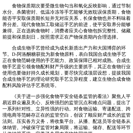
食物保质期次要受微生物勾当和氧化反映影响，通过节制
水分、杀菌密封、低温冷冻等手艺能够无效耽误保质期，食物
能否平安取保质期长短并无对应关系，长保食物也并不料味着
养分差。现代食物加工取储运手艺的前进，使平安取养分能够
兼得。正在选购食物时，消费者应关心食物包拆完整性、储藏
前提和保质刻日，按照需求正在产物保质期内合理选择。
合成生物手艺曾经成为成长新质出产力和大国博弈的环
节。D-阿洛酮糖获批为新食物原料，表白我国合成生物手艺
正在食物范畴使用的手艺能力、政策保障已相对成熟。合成生
物手艺是引领食物配料财产升级的主要抓手，其正在食物行业
使用也要做好持久成长规划，要尽快完成顶层设想，提拔我国
合成生物手艺的理论研究取手艺立异程度，建立生物合成食物
配料风险评估手艺系统等。
《关于进一步强化食物平安全链条监管的看法》聚焦人平
易近群众遍及关心、反映强烈的监管沉点和难点问题，提出了
一系列针对性、立异性强的行动。对食物运输、寄递配送、跨
境电商等范畴存正在的监管空白，创设了顺应财产成长的监管
法则。压实各方义务，将收集平台、从播、配送员等全链条从
体纳管。冲破保守监管对象局限，将运输、储存、配送等环节