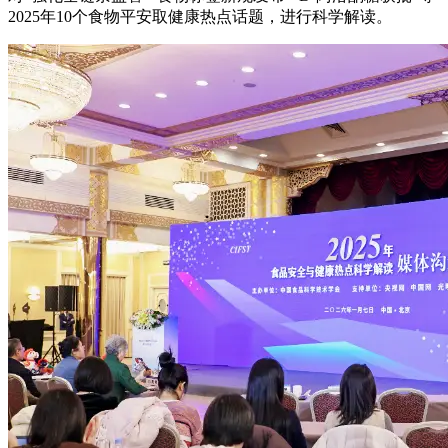
2025年10个食物平安取健康热点话题，进行科学解读。