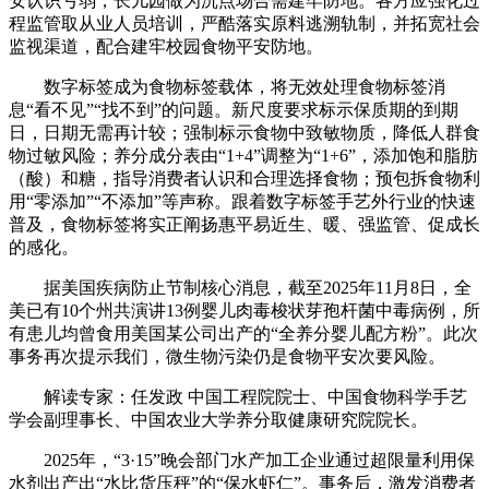
安认识亏弱，长儿园做为沉点场合需建牢防地。各方应强化过
程监管取从业人员培训，严酷落实原料逃溯轨制，并拓宽社会
监视渠道，配合建牢校园食物平安防地。
数字标签成为食物标签载体，将无效处理食物标签消
息“看不见”“找不到”的问题。新尺度要求标示保质期的到期
日，日期无需再计较；强制标示食物中致敏物质，降低人群食
物过敏风险；养分成分表由“1+4”调整为“1+6”，添加饱和脂肪
（酸）和糖，指导消费者认识和合理选择食物；预包拆食物利
用“零添加”“不添加”等声称。跟着数字标签手艺外行业的快速
普及，食物标签将实正阐扬惠平易近生、暖、强监管、促成长
的感化。
据美国疾病防止节制核心消息，截至2025年11月8日，全
美已有10个州共演讲13例婴儿肉毒梭状芽孢杆菌中毒病例，所
有患儿均曾食用美国某公司出产的“全养分婴儿配方粉”。此次
事务再次提示我们，微生物污染仍是食物平安次要风险。
解读专家：任发政 中国工程院院士、中国食物科学手艺
学会副理事长、中国农业大学养分取健康研究院院长。
2025年，“3·15”晚会部门水产加工企业通过超限量利用保
水剂出产出“水比货压秤”的“保水虾仁”。事务后，激发消费者