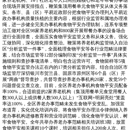
家养老机构、14个社区老年人日间照顾核心和老年帮餐办事场
合现场开展安排指点，鞭策集顶用餐单元食物平安从体义务落
实。各市、县（区）平易近政部分把食物平安办理列入平易近
政办事机构质量扶植的主要内容，根据行业监管和属地办理准
绳，进一步健全完美办事机构食物平安办理轨制，连系专项整
治工做对全区98家养老机构和800家开展帮餐办事的设备场合
进行全面排查，全面压实食物平安监管义务和从体义务。强化
工做协同，深化细化排查整治。鞭策将养老机构监管纳入自治
区“分析监管一件事”，全面梳理食物平安等各行业范畴法律要
素，结合市场监管等12部分编制印发“分析监管一件事”具体实
施细则和查抄事项清单，明白包含运营许可、食物留样等5项
食物平安监管办法正在内的17类分析监管内容。结合自治区市
场监管厅深切银川市贺兰县、固原市原州区等6个县（区）开
展“两曲”督导查抄，共督导查抄养老办事机构20家，发觉59个
问题督促立查立改。目前，全区养老办事机构食物平安员配备
率100%，合适前提的2家养老机构（集顶用餐单元食堂用餐人
数300人以上或供餐人数500人以上）“互联网+明厨亮灶”笼盖
率达100%，全区养老办事范畴未发生食物平安变乱。加强宣
布道育，实化优化培训内容。将食物平安办理法令律例纳入养
老办事机构进修教育和营业培训范畴，强化食物平安认识，树
牢食物平安。全年共举办养老办事范畴相关培训班3期，放置
食物平安相关课程10个课时，培训相关担任人200余人次。积