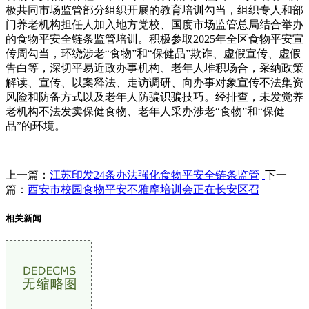
极共同市场监管部分组织开展的教育培训勾当，组织专人和部
门养老机构担任人加入地方党校、国度市场监管总局结合举办
的食物平安全链条监管培训。积极参取2025年全区食物平安宣
传周勾当，环绕涉老“食物”和“保健品”欺诈、虚假宣传、虚假
告白等，深切平易近政办事机构、老年人堆积场合，采纳政策
解读、宣传、以案释法、走访调研、向办事对象宣传不法集资
风险和防备方式以及老年人防骗识骗技巧。经排查，未发觉养
老机构不法发卖保健食物、老年人采办涉老“食物”和“保健
品”的环境。
上一篇：
江苏印发24条办法强化食物平安全链条监管
下一
篇：
西安市校园食物平安不雅摩培训会正在长安区召
相关新闻