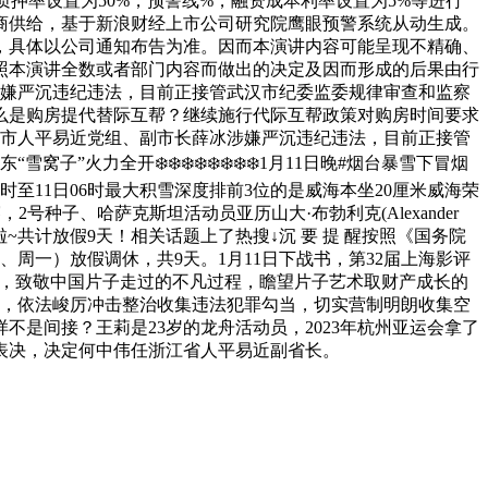
质押率设置为50%，预警线%，融资成本利率设置为5%等进行
商供给，基于新浪财经上市公司研究院鹰眼预警系统从动生成。
，具体以公司通知布告为准。因而本演讲内容可能呈现不精确、
照本演讲全数或者部门内容而做出的决定及因而形成的后果由行
涉嫌严沉违纪违法，目前正接管武汉市纪委监委规律审查和监察
什么是购房提代替际互帮？继续施行代际互帮政策对购房时间要求
州市人平易近党组、副市长薛冰涉嫌严沉违纪违法，目前正接管
全开❄️❄️❄️❄️❄️❄️❄️❄️1月11日晚#烟台暴雪下冒烟
时至11日06时最大积雪深度排前3位的是威海本坐20厘米威海荣
2号种子、哈萨克斯坦活动员亚历山大·布勃利克(Alexander
啦~共计放假9天！相关话题上了热搜↓沉 要 提 醒按照《国务院
七、周一）放假调休，共9天。1月11日下战书，第32届上海影评
盛，致敬中国片子走过的不凡过程，瞻望片子艺术取财产成长的
索，依法峻厉冲击整治收集违法犯罪勾当，切实营制明朗收集空
是间接？王莉是23岁的龙舟活动员，2023年杭州亚运会拿了
表决，决定何中伟任浙江省人平易近副省长。