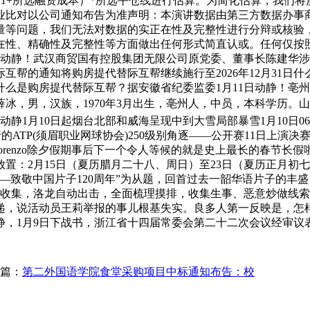
1+所选融资成本）*所选平仓线进行估算。为简化估算，我们将
业比对以公司通知布告为准声明：本演讲数据由第三方数据办事
量等问题，我们无法对数据的实正在性及完整性进行分辩或核验
在性、精确性及完整性等方面做出任何形式简直认或。任何仅按
日动静！武汉商贸国有控股集团无限公司原党委、董事长陈建华
互帮的通知将购房提代替际互帮继续施行至2026年12月31日
么是购房提代替际互帮？据安徽省纪委监委1月11日动静！亳
汉族，1970年3月出生，亳州人，中员，本科学历。山东“雪窝子”火力
动静1月10日起烟台北部和威海呈现中到大雪局部暴雪1月10日06
的ATP(须眉职业网球协会)250级别角逐——公开赛11日上演决赛，
(Lorenzo除夕假期事后下一个令人等候的就是史上最长的春节长假
假放置：2月15日（夏历腊月二十八、周日）至23日（夏历正月初
—致敬中国片子120周年”为从题，回首过去一韶华语片子的丰
化收集，洛龙自动出击，全面梳理摸排，收集生事、恶意炒做线
，说活动员王莉举报的事儿根基失实。良多人第一反映是，怎样不
静，1月9日下战书，浙江省十四届常委会第二十二次会议经审议
篇：
第二外国语学院食堂采购项目中标通知布告：校