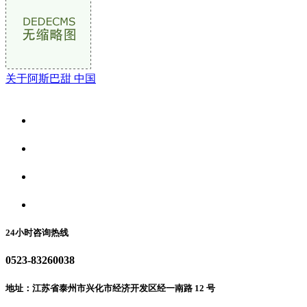
关于阿斯巴甜 中国
关于我们
食品安全资讯
食品安全动态
联系我们
24小时咨询热线
0523-83260038
地址：江苏省泰州市兴化市经济开发区经一南路 12 号