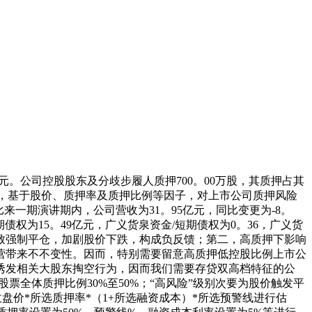
0万元。公司控股股东及分歧步履人质押700。00万股，其质押占其
子，基于股价、质押率及质押比例等因子，对上市公司质押风险
一期演讲期内，公司营收为31。95亿元，同比变更为-8。
债权为15。49亿元，广义货泉资金/短期债权为0。36，广义货
致强制平仓，加剧股价下跌，构成负反馈；第二，高质押下影响
营带来不不变性。因而，特别需要留意高质押低控股比例上市公
诱发相关大股东掏空行为，因而我们需要存贷双高档特征的公
股票全体质押比例30%至50%；“高风险”级别次要为股价触发平
盘价*所选质押率*（1+所选融资成本）*所选预警线进行估