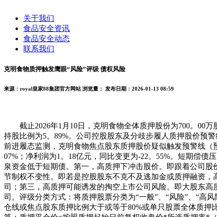
关于我们
食品安全资讯
食品安全动态
联系我们
克明食物质押触发鹰眼“风险”评级 债权风险
来源：royal皇家88集团官方网站
浏览量：
发布日期：2026-01-13 08:59
截止2026年1月10日，克明食物全体质押股份为700。00万
持股比例为5。89%。公司控股股东及分歧步履人质押股价预
前进履态监测，克明食物焦点股东质押股价疑似触发预警线（预
07%；净利润为1。18亿元，同比变更为-22。55%。短期偿
泉资金低于短期债。第一，高质押下冲击股价。即跟着公司股
节制权不变性。即若是控股股东不克不及逃加金或质押融资，
司；第三，高质押可能诱发的掏空上市公司风险。即大股东高
司。评级分类方式：将质押股票分类为“一般”、“风险”、“高风
仓线或焦点股东质押比例大于或等于80%或单只股票全体质押比