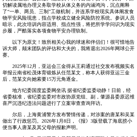
切解读属地办理义务取学校从体义务的内涵鸿沟，沉点阐释
了“一单、两员、三制”工做机制，并连系学校现实具体阐发食
物平安风险现患，指点学校成立健全风险防控系统。参训人员
暗示，此次培训内容适用、指点性强，将把所学学问识为现实
步履，严酷落实各项食物平安办理轨制。
以下为原文！致所相关心我的球迷和伴侣们！很可惜地告
诉大师，颠末团队的评估和大夫的，我将退出2026年网球公开
赛。
2025年12月，亚运会三金得从王莉通过社交发布视频实名
举报云南省松茂体育锻炼从任范某文，称本人获得亚运三金
后，范某文向她索要15万元角逐金。
地方纪委国度监委网坐讯 据省纪委监委动静！日前，经
省委核准，省纪委监委对市政协原党组、副，肇源县委原迟维
喜严沉违纪违法问题进行了立案审查查询拜访。
尔后，上海黄浦警方发布警情传递，对涉案的唐某和吴某
做出了行政惩罚。2026年1月8日，《报》3版登载了海底捞小
便当事人唐某及其父母的报歉声明。