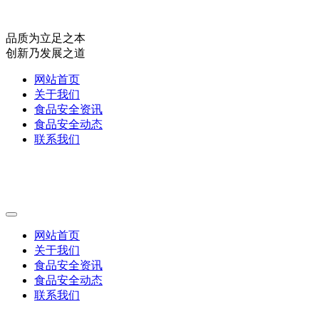
品质为立足之本
创新乃发展之道
网站首页
关于我们
食品安全资讯
食品安全动态
联系我们
网站首页
关于我们
食品安全资讯
食品安全动态
联系我们