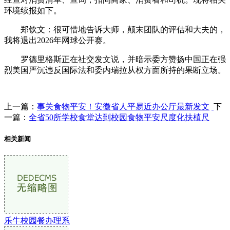
环境续报如下。
郑钦文：很可惜地告诉大师，颠末团队的评估和大夫的，
我将退出2026年网球公开赛。
罗德里格斯正在社交发文说，并暗示委方赞扬中国正在强
烈美国严沉违反国际法和委内瑞拉从权方面所持的果断立场。
上一篇：
事关食物平安！安徽省人平易近办公厅最新发文
下
一篇：
全省50所学校食堂达到校园食物平安尺度化扶植尺
相关新闻
乐牛校园餐办理系